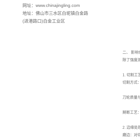
网址：www.chinajingling.com
地址：佛山市三水区白坭镇白金路
(进港路口)白金工业区
二、 影响
除了强度
1. 切割
切割方式
刀轮质量
掰断工艺
2. 边缘
磨边：对