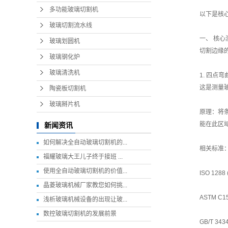
多功能玻璃切割机
以下是核
玻璃切割流水线
一、 核
玻璃划圆机
切割边缘
玻璃钢化炉
玻璃清洗机
1. 四点
这是测量
陶瓷板切割机
玻璃掰片机
原理：将
能在此区
新闻资讯
如何解决全自动玻璃切割机的...
相关标准
福耀玻璃大王儿子终于接班 ...
使用全自动玻璃切割机的价值...
ISO 1
晶菱玻璃机械厂家教您如何挑...
ASTM 
浅析玻璃机械设备的出现让玻...
数控玻璃切割机的发展前景
GB/T 