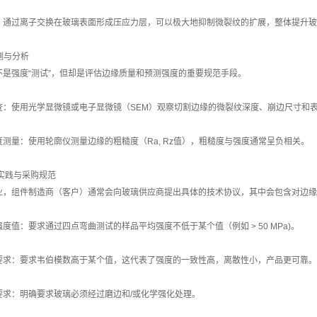
：通过离子交换在玻璃表面形成压应力层，可以极大地抑制微裂纹的扩展，整体提升玻
检测与分析
不是强度“测试”，但却是评估边缘质量和预测强度的重要规范手段。
查：使用光学显微镜或电子显微镜（SEM）观察切割边缘的微裂纹深度、崩边尺寸和
度测量：使用轮廓仪测量边缘的粗糙度（Ra, Rz值），粗糙度与强度通常呈负相关。
业实践与采购规范
业，组件制造商（客户）通常会向玻璃供应商提出具体的技术协议，其中会包含对边缘
度值：要求通过四点弯曲测试的样品平均强度不低于某个值（例如 > 50 MPa)。
要求：要求韦伯模数高于某个值，这代表了强度的一致性高，离散性小，产品更可靠。
要求：明确要求玻璃必须经过磨边和/或化学强化处理。