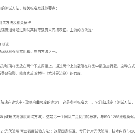
心的测试方法、相关标准及规范要点：
心测试方法及相关标准
的强度通常通过测试其抗弯强度来间接表征。主流的方法是：
弯曲测试
玻璃材料强度常用和可靠的方法之一。
条形玻璃样品放在两个下支撑辊上，通过两个上加载辊在样品中部施加荷载。这种方式
域导致破裂，能真实反映材料（尤其是边缘）的强度。
：
288 (玻璃在建筑中 - 玻璃弯曲强度的确定)：这是参考标准之一。它详细规定了测试方
C158 (玻璃抗弯强度测试方法)：这是另一个国际广泛使用的标准，与ISO 1288原理类似
34342 (光伏玻璃 弯曲强度试验方法)：这是国家标准，专门针对光伏玻璃，技术内容与ISO