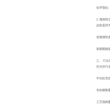
化学强化
3. 微观
这些虽然
显微镜检
表面粗糙
三、 行
在光伏行
平均抗弯强
韦伯模数
工艺强制