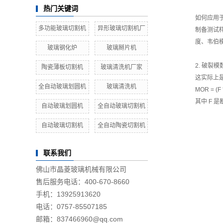
热门关键词
如何应用
多功能玻璃切割机
异形玻璃切割机厂
制备测试
度、韦伯模
玻璃钢化炉
玻璃掰片机
2. 破裂
陶瓷薄板切割机
玻璃清洗机厂家
这实际上
全自动玻璃划圆机
玻璃清洗机
MOR = (F * 
其中 F 
自动玻璃划圆机
全自动玻璃切割机
自动玻璃切割机
全自动陶瓷切割机
联系我们
佛山市晶菱玻璃机械有限公司
售后服务电话：400-670-8660
手机：13925913620
电话：0757-85507185
邮箱：837466960@qq.com