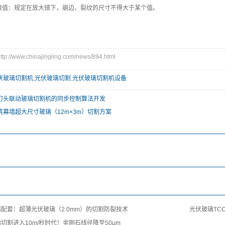
限值：规定在放大镜下，崩边、裂纹的尺寸不得大于某个值。
//www.chinajingling.com/news/894.html
伏玻璃切割机
,
光伏玻璃切割
,
光伏玻璃切割机设备
刀头联动玻璃切割机的同步控制算法开发
筑幕墙超大尺寸玻璃（12m×3m）切割方案
配套：超薄光伏玻璃（2.0mm）的切割防裂技术
光伏玻璃TC
切割进入10m/秒时代！金刚石线径降至50μm