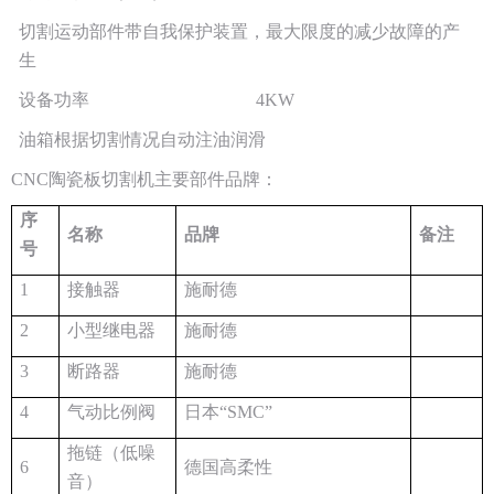
切割运动部件带自我保护装置，最大限度的减少故障的产
生
设备功率
4KW
油箱根据切割情况自动注油润滑
CNC陶瓷板切割机主要部件品牌：
序
名称
品牌
备注
号
1
接触器
施耐德
2
小型继电器
施耐德
3
断路器
施耐德
4
气动比例阀
日本“SMC”
拖链（低噪
6
德国高柔性
音）