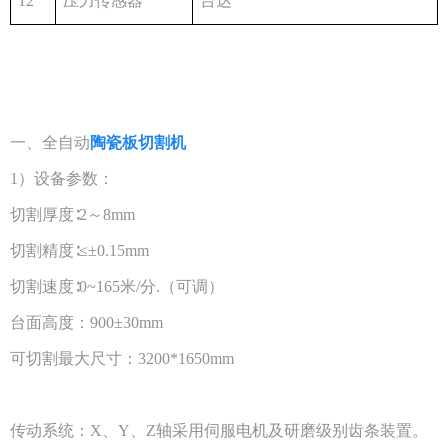
12
压力传感器
台达
一、全自动
陶瓷板切割机
1）设备参数：
切割厚度∶2～8mm
切割精度∶≤±0.15mm
切割速度∶0~165米/分.（可调）
台面高度：900±30mm
可切割最大尺寸：3200*1650mm
传动系统：X、Y、Z轴采用伺服电机及研磨级别齿条装置。