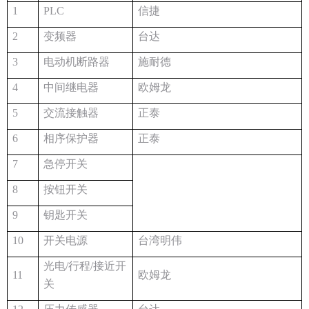
1
PLC
信捷
2
变频器
台达
3
电动机断路器
施耐德
4
中间继电器
欧姆龙
5
交流接触器
正泰
6
相序保护器
正泰
7
急停开关
8
按钮开关
9
钥匙开关
10
开关电源
台湾明伟
光电/行程/接近开
11
欧姆龙
关