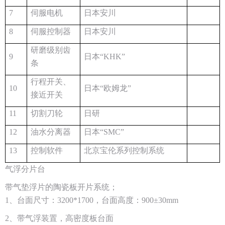
7
伺服电机
日本安川
8
伺服控制器
日本安川
研磨级别齿
9
日本“KHK”
条
行程开关、
10
日本“欧姆龙”
接近开关
11
切割刀轮
日研
12
油水分离器
日本“SMC”
13
控制软件
北京宝伦系列控制系统
气浮分片台
带气垫浮片的陶瓷板开片系统；
1、台面尺寸：3200*1700，台面高度：900±30mm
2、带气浮装置，高密度板台面