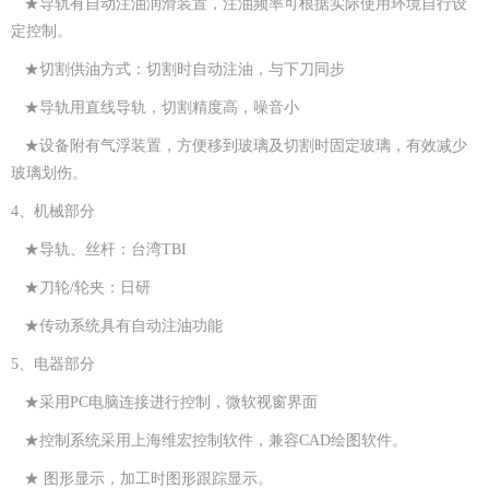
★导轨有自动注油润滑装置，注油频率可根据实际使用环境自行设
定控制。
★切割供油方式：切割时自动注油，与下刀同步
★导轨用直线导轨，切割精度高，噪音小
★设备附有气浮装置，方便移到玻璃及切割时固定玻璃，有效减少
玻璃划伤。
4、机械部分
★导轨、丝杆：台湾TBI
★刀轮/轮夹：日研
★传动系统具有自动注油功能
5、电器部分
★采用PC电脑连接进行控制，微软视窗界面
★控制系统采用上海维宏控制软件，兼容CAD绘图软件。
★ 图形显示，加工时图形跟踪显示。